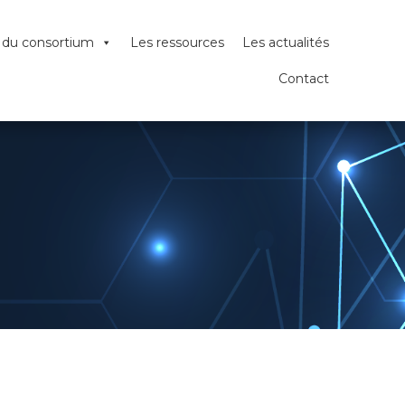
x du consortium
Les ressources
Les actualités
Contact